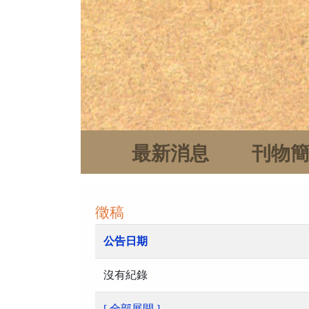
最新消息
刊物
徵稿
公告日期
沒有紀錄
[ 全部展開 ]