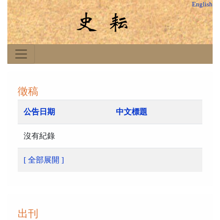
English
徵稿
公告日期
中文標題
沒有紀錄
[ 全部展開 ]
出刊