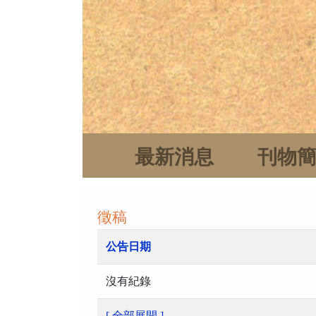
最新消息
刊物
徵稿
公告日期
沒有紀錄
[ 全部展開 ]