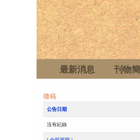
最新消息
刊物
徵稿
公告日期
沒有紀錄
[ 全部展開 ]