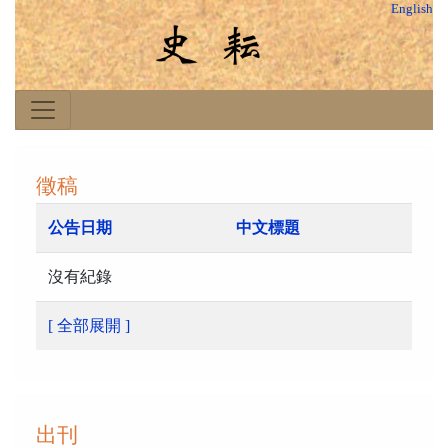
English
徵稿
公告日期
中文標題
沒有紀錄
[ 全部展開 ]
出刊