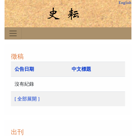
English
徵稿
公告日期
中文標題
沒有紀錄
[ 全部展開 ]
出刊