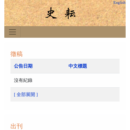
English
徵稿
公告日期
中文標題
沒有紀錄
[ 全部展開 ]
出刊