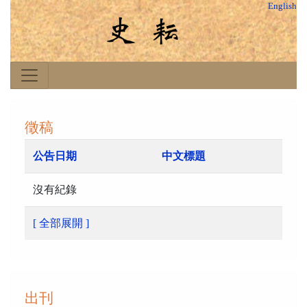
English
徵稿
公告日期
中文標題
沒有紀錄
[ 全部展開 ]
出刊