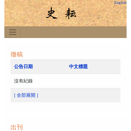
English
徵稿
公告日期
中文標題
沒有紀錄
[ 全部展開 ]
出刊