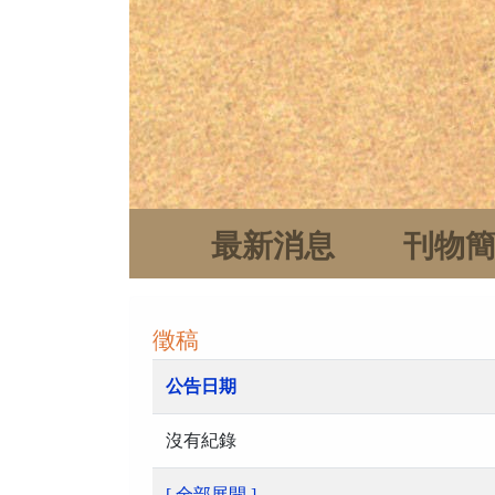
最新消息
刊物
徵稿
公告日期
沒有紀錄
[ 全部展開 ]