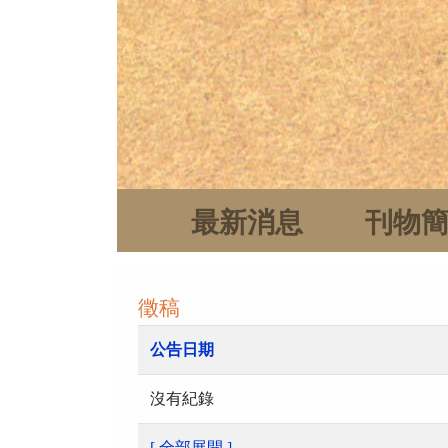
最新消息
刊物
徵稿
公告日期
沒有紀錄
[ 全部展開 ]