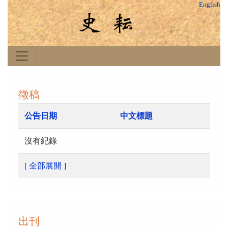
English
徵稿
公告日期
中文標題
沒有紀錄
[ 全部展開 ]
出刊