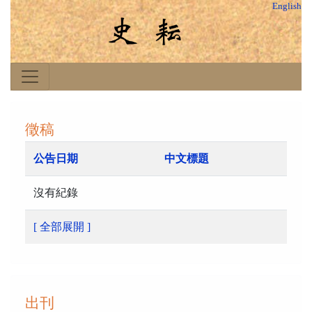
English
徵稿
公告日期
中文標題
沒有紀錄
[ 全部展開 ]
出刊