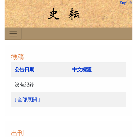
English
徵稿
公告日期
中文標題
沒有紀錄
[ 全部展開 ]
出刊