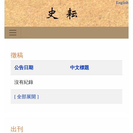
English
徵稿
公告日期
中文標題
沒有紀錄
[ 全部展開 ]
出刊