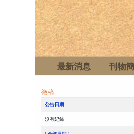
最新消息
刊物
徵稿
公告日期
沒有紀錄
[ 全部展開 ]