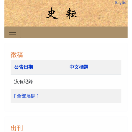
English
徵稿
公告日期
中文標題
沒有紀錄
[ 全部展開 ]
出刊