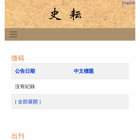
English
徵稿
公告日期
中文標題
沒有紀錄
[ 全部展開 ]
出刊