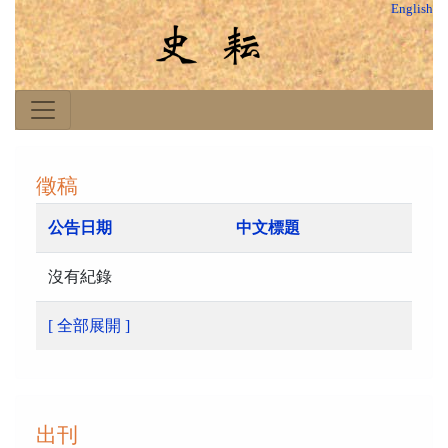
English
徵稿
公告日期
中文標題
沒有紀錄
[ 全部展開 ]
出刊