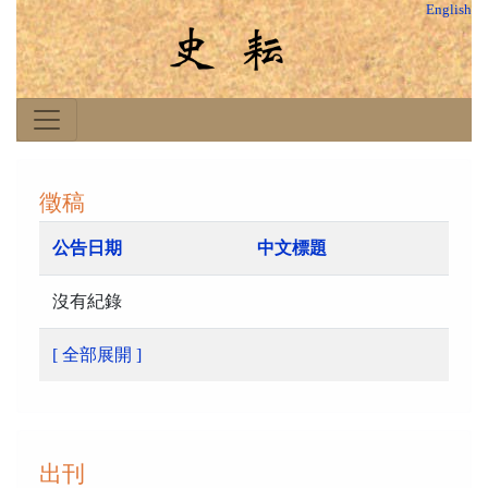
English
徵稿
公告日期
中文標題
沒有紀錄
[ 全部展開 ]
出刊