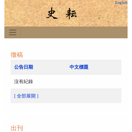
English
徵稿
公告日期
中文標題
沒有紀錄
[ 全部展開 ]
出刊