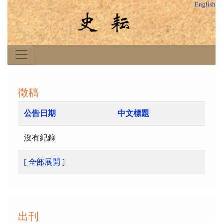
English
徵稿
公告日期
中文標題
沒有紀錄
[ 全部展開 ]
出刊