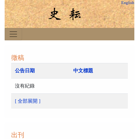
English
徵稿
公告日期
中文標題
沒有紀錄
[ 全部展開 ]
出刊