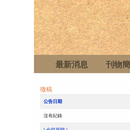
最新消息
刊物
徵稿
公告日期
沒有紀錄
[ 全部展開 ]