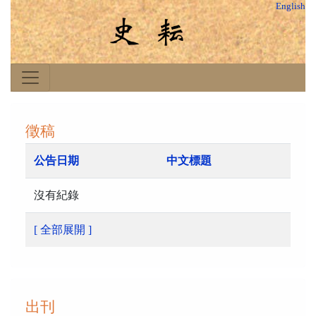
English
徵稿
公告日期
中文標題
沒有紀錄
[ 全部展開 ]
出刊