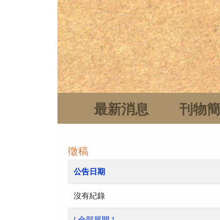
最新消息
刊物
徵稿
公告日期
沒有紀錄
[ 全部展開 ]