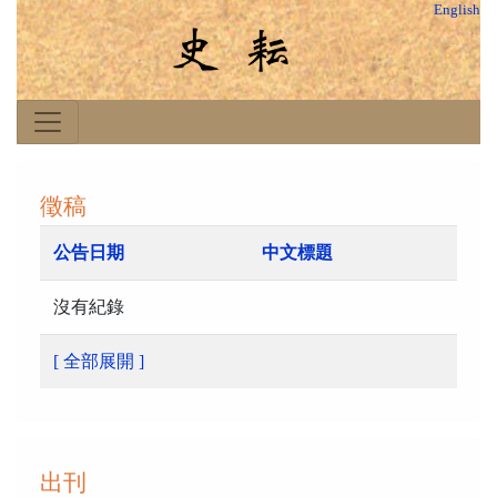
English
徵稿
公告日期
中文標題
沒有紀錄
[ 全部展開 ]
出刊