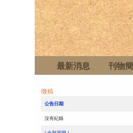
最新消息
刊物
徵稿
公告日期
沒有紀錄
[ 全部展開 ]