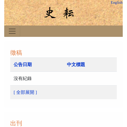
English
徵稿
公告日期
中文標題
沒有紀錄
[ 全部展開 ]
出刊