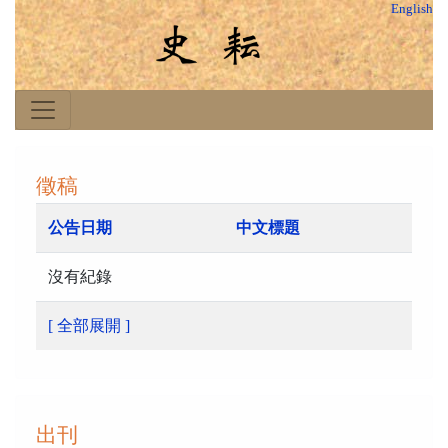
English
徵稿
公告日期
中文標題
沒有紀錄
[ 全部展開 ]
出刊