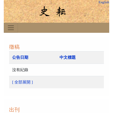
English
徵稿
公告日期
中文標題
沒有紀錄
[ 全部展開 ]
出刊