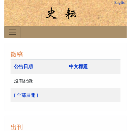
English
徵稿
公告日期
中文標題
沒有紀錄
[ 全部展開 ]
出刊