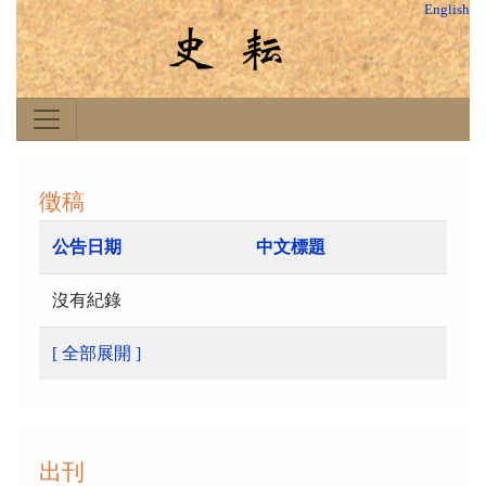
English
徵稿
公告日期
中文標題
沒有紀錄
[ 全部展開 ]
出刊