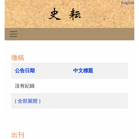
English
徵稿
公告日期
中文標題
沒有紀錄
[ 全部展開 ]
出刊