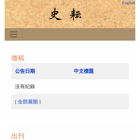
English
徵稿
公告日期
中文標題
沒有紀錄
[ 全部展開 ]
出刊