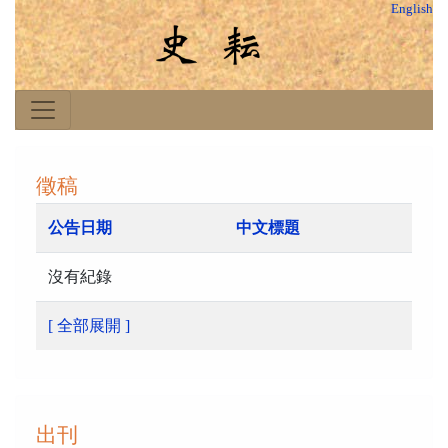
English
徵稿
公告日期
中文標題
沒有紀錄
[ 全部展開 ]
出刊