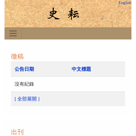
English
徵稿
公告日期
中文標題
沒有紀錄
[ 全部展開 ]
出刊