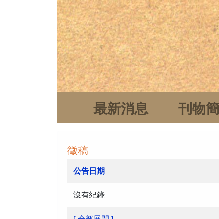
最新消息
刊物
徵稿
公告日期
沒有紀錄
[ 全部展開 ]