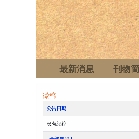
最新消息
刊物
徵稿
公告日期
沒有紀錄
[ 全部展開 ]