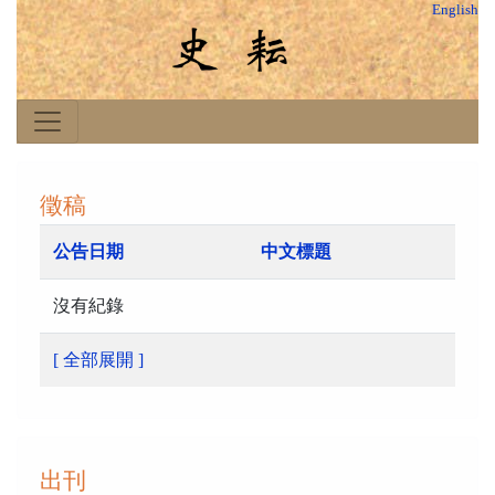
English
徵稿
公告日期
中文標題
沒有紀錄
[ 全部展開 ]
出刊