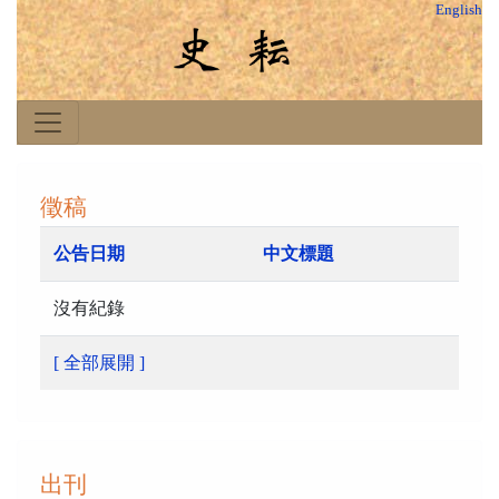
English
徵稿
公告日期
中文標題
沒有紀錄
[ 全部展開 ]
出刊