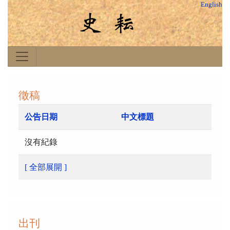
English
徵稿
公告日期
中文標題
沒有紀錄
[ 全部展開 ]
出刊