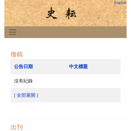
English
徵稿
公告日期
中文標題
沒有紀錄
[ 全部展開 ]
出刊