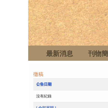
最新消息
刊物
徵稿
公告日期
沒有紀錄
[ 全部展開 ]