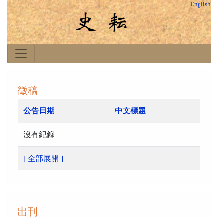
English
徵稿
公告日期
中文標題
沒有紀錄
[ 全部展開 ]
出刊