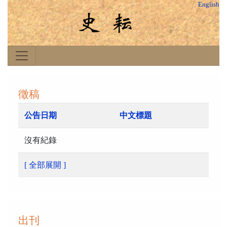
English
徵稿
公告日期
中文標題
沒有紀錄
[ 全部展開 ]
出刊