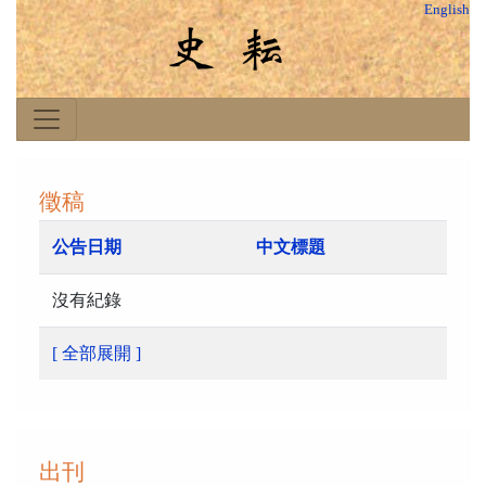
English
徵稿
公告日期
中文標題
沒有紀錄
[ 全部展開 ]
出刊