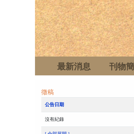
最新消息
刊物
徵稿
公告日期
沒有紀錄
[ 全部展開 ]