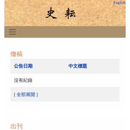
English
徵稿
公告日期
中文標題
沒有紀錄
[ 全部展開 ]
出刊