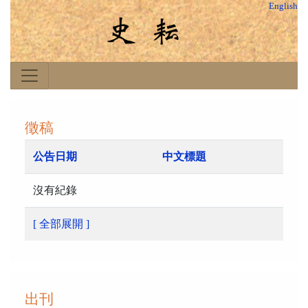
English
徵稿
公告日期
中文標題
沒有紀錄
[ 全部展開 ]
出刊